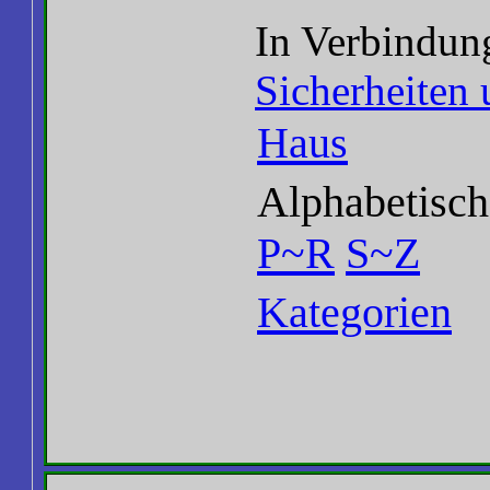
In Verbindun
Sicherheiten 
Haus
Alphabetisch
P~R
S~Z
Kategorien