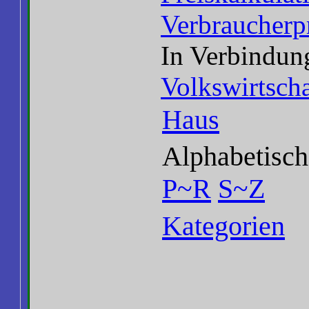
Verbraucherp
In Verbindun
Volkswirtscha
Haus
Alphabetisch
P~R
S~Z
Kategorien