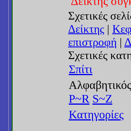
Δείκτης συγ
Σχετικές σελί
Δείκτης
|
Κεφ
επιστροφή
|
Δ
Σχετικές κατ
Σπίτι
Αλφαβητικός
P~R
S~Z
Κατηγορίες