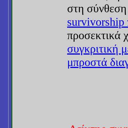
στη σύνθεση
survivorshi
προσεκτικά 
συγκριτική 
μπροστά δια