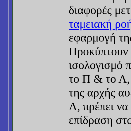
διαφορές μετ
ταμειακή ρο
εφαρμογή τη
Προκύπτουν 
ισολογισμό π
το Π & το Λ,
της αρχής α
Λ, πρέπει να 
επίδραση στο