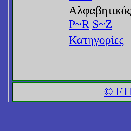
Αλφαβητικός
P~R
S~Z
Κατηγορίες
© FT