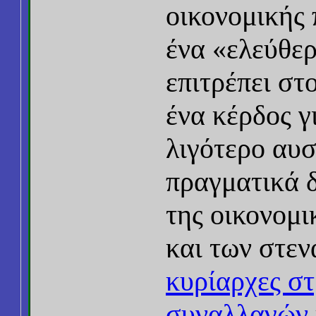
οικονομικής 
ένα «ελεύθε
επιτρέπει στ
ένα κέρδος γ
λιγότερο αυσ
πραγματικά δ
της οικονομ
και των στε
κυρίαρχες σ
συναλλαγών