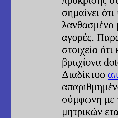
πρόκρισης σ
σημαίνει ότι
λανθασμένο μ
αγορές. Παρα
στοιχεία ότι
βραχίονα dot
Διαδίκτυο
απ
απαριθμημέ
σύμφωνη με 
μητρικών ετα