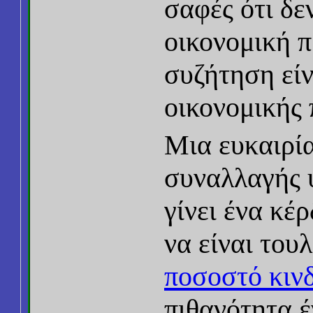
σαφές ότι δε
οικονομική 
συζήτηση εί
οικονομικής
Μια ευκαιρί
συναλλαγής υ
γίνει ένα κέ
να είναι του
ποσοστό κιν
πιθανότητα έ