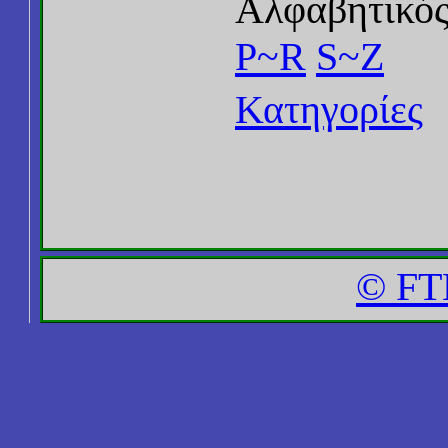
Αλφαβητικός
P~R
S~Z
Κατηγορίες
© FT