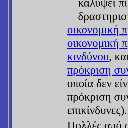
καλύψει π
δραστηριο
οικονομική 
οικονομική 
κινδύνου
, κα
πρόκριση συ
οποία δεν εί
πρόκριση συν
επικίνδυνες).
Πολλές από α