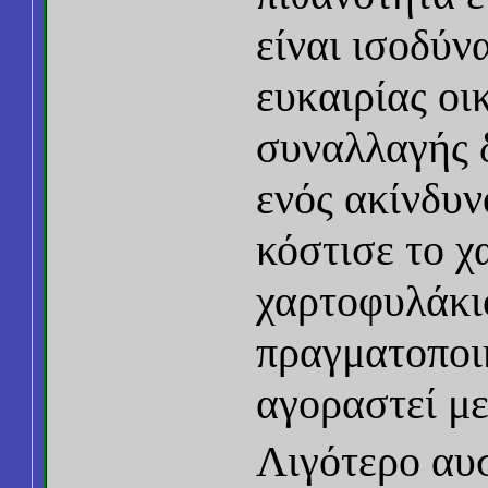
είναι ισοδύν
ευκαιρίας οι
συναλλαγής 
ενός ακίνδυν
κόστισε το χ
χαρτοφυλάκιο
πραγματοποιή
αγοραστεί με
Λιγότερο αυσ