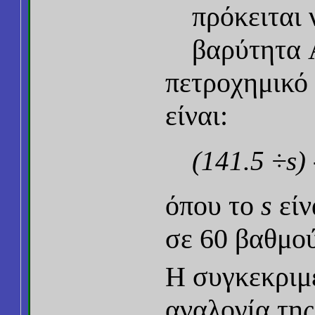
πρόκειται 
βαρύτητα 
πετροχημικό
είναι:
(141.5 ÷s) 
όπου το
s
είν
σε 60 βαθμού
Η συγκεκριμέ
αναλογία της