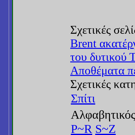
Σχετικές σελί
Brent ακατέρ
του δυτικού 
Αποθέματα π
Σχετικές κατ
Σπίτι
Αλφαβητικός
P~R
S~Z