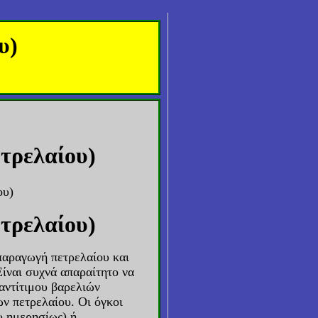
υ)
ετρελαίου)
ου)
ετρελαίου)
 παραγωγή πετρελαίου και
Είναι συχνά απαραίτητο να
αντίτιμου βαρελιών
ν πετρελαίου. Οι όγκοι
υ ημερησίως) ή