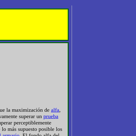
que la maximización de
alfa
,
ivamente superar un
prueba
uperar perceptiblemente
 lo más supuesto posible los
l armario
. El fondo alfa del