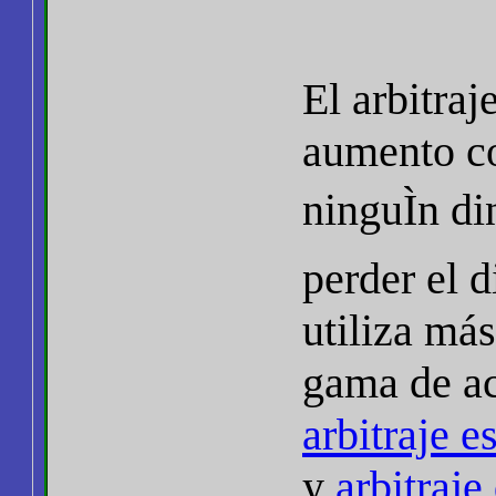
El arbitraj
aumento co
ninguÌn di
perder el 
utiliza má
gama de ac
arbitraje e
y
arbitraje