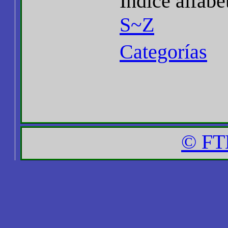
Índice alfabé
S~Z
Categorías
© FT