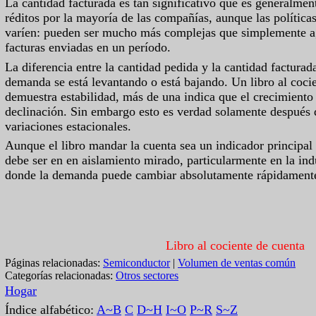
La cantidad facturada es tan significativo que es generalme
réditos por la mayoría de las compañías, aunque las política
varíen: pueden ser mucho más complejas que simplemente a
facturas enviadas en un período.
La diferencia entre la cantidad pedida y la cantidad facturada
demanda se está levantando o está bajando. Un libro al coci
demuestra estabilidad, más de una indica que el crecimiento
declinación. Sin embargo esto es verdad solamente después d
variaciones estacionales.
Aunque el libro mandar la cuenta sea un indicador principal
debe ser en en aislamiento mirado, particularmente en la ind
donde la demanda puede cambiar absolutamente rápidament
Libro al cociente de cuenta
Páginas relacionadas:
Semiconductor
|
Volumen de ventas común
Categorías relacionadas:
Otros sectores
Hogar
Índice alfabético:
A~B
C
D~H
I~O
P~R
S~Z