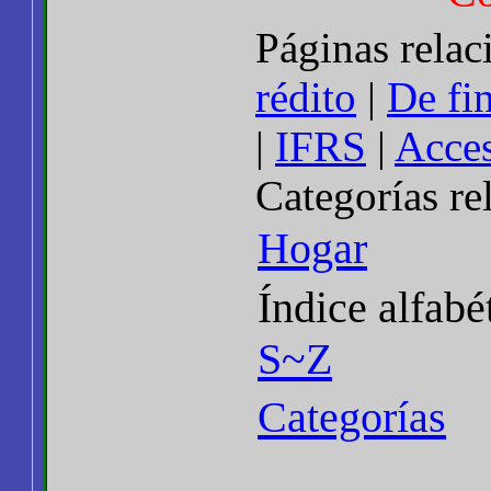
Páginas rela
rédito
|
De fi
|
IFRS
|
Acce
Categorías re
Hogar
Índice alfabé
S~Z
Categorías