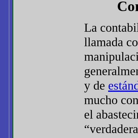
Con
La contabi
llamada con
manipulaci
generalment
y de
están
mucho cont
el abastec
“verdadera