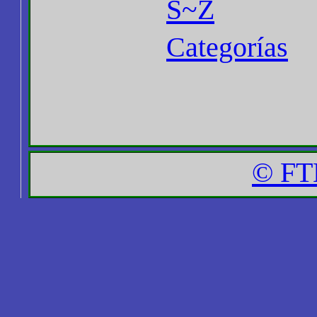
S~Z
Categorías
© FT