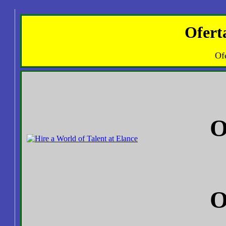
Ofert
Ofe
O
O