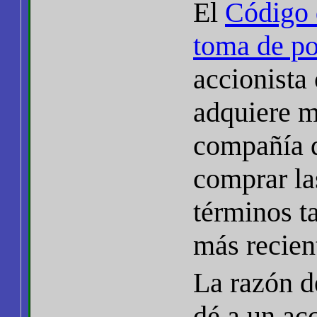
El
Código 
toma de po
accionista
adquiere m
compañía q
comprar las
términos t
más recien
La razón d
dé a un acc