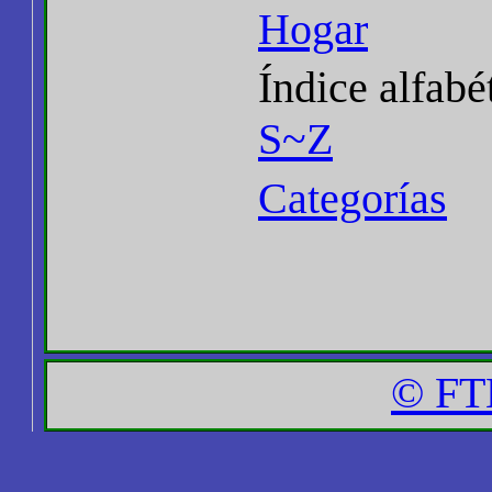
Hogar
Índice alfabé
S~Z
Categorías
© FT