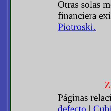
Otras solas m
financiera ex
Piotroski.
Z
Páginas rela
defecto
|
Cubi