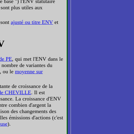
e base ") l'ENV statutaire
sont plus utiles aux
 sont
ajusté ou titre ENV
et
NV
de PE
, qui met l'ENV dans le
in nombre de variantes du
, ou le
moyenne sur
ante de croissance de la
 de CHEVILLE
. Il est
ssance. La croissance d'ENV
tre combien d'argent la
aison des changements des
les émissions d'actions (c'est
euse
).