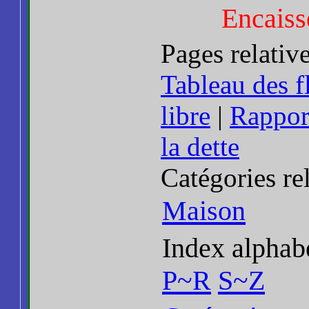
Encaisse
Pages relativ
Tableau des f
libre
|
Rapport
la dette
Catégories re
Maison
Index alphab
P~R
S~Z