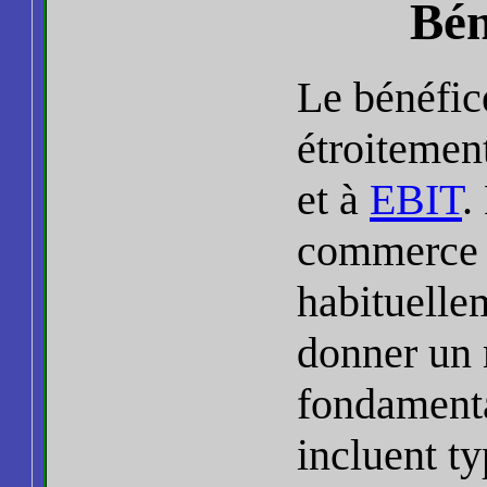
Bén
Le bénéfic
étroitement
et à
EBIT
.
commerce p
habituellem
donner un m
fondamenta
incluent t