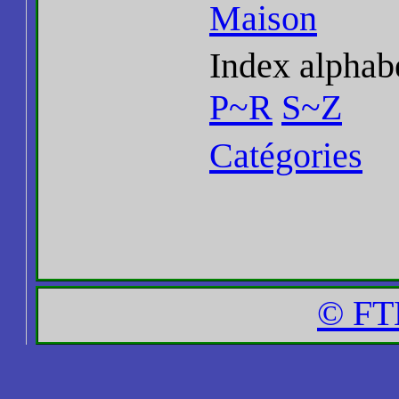
Maison
Index alphab
P~R
S~Z
Catégories
© FT