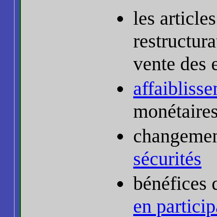
les article
restructura
vente des 
affaibliss
monétaire
changeme
sécurités
bénéfices
en particip