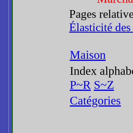
Pages relativ
Élasticité des
Maison
Index alphab
P~R
S~Z
Catégories