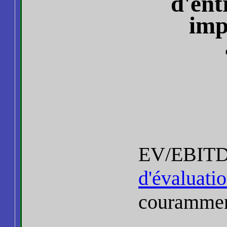
d'ent
imp
EV/EBITD
d'évaluati
couramment