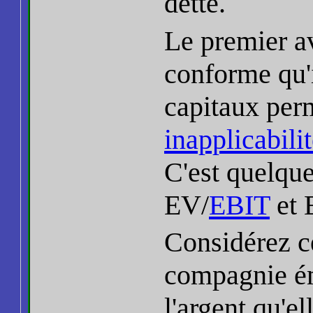
dette.
Le premier 
conforme qu'i
capitaux per
inapplicabili
C'est quelque
EV/
EBIT
et 
Considérez ce
compagnie ém
l'argent qu'