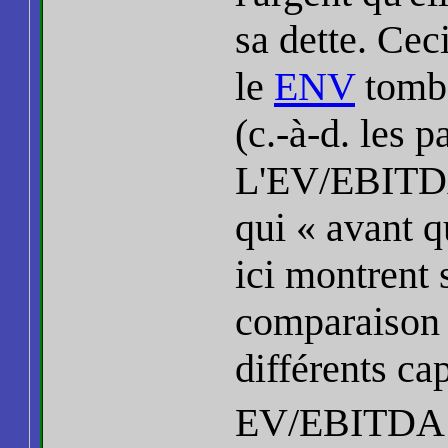
sa dette. Cec
le
ENV
tombe
(c.-à-d. les p
L'EV/EBITDA 
qui « avant q
ici montrent s
comparaison 
différents ca
EV/EBITDA d