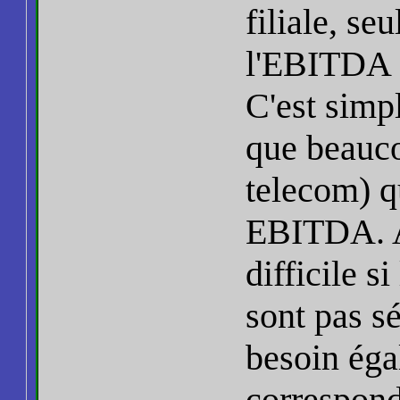
filiale, s
l'EBITDA de
C'est simp
que beauc
telecom) q
EBITDA. Au
difficile si
sont pas s
besoin éga
correspond