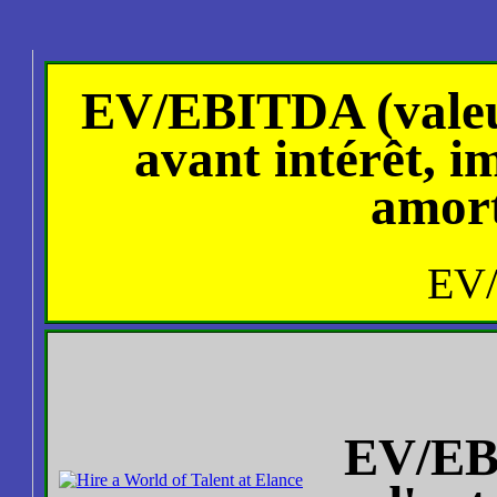
EV/EBITDA (valeur
avant intérêt, i
amort
EV
EV/EB