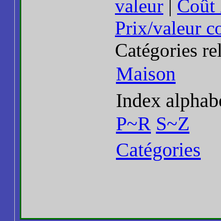
valeur
|
Coût 
Prix/valeur 
Catégories re
Maison
Index alphab
P~R
S~Z
Catégories