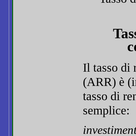
Tas
c
Il tasso di
(ARR) è (i
tasso di r
semplice:
investimen