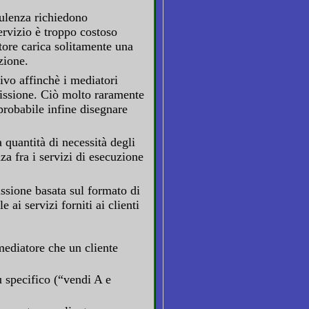
sulenza richiedono
ervizio è troppo costoso
atore carica solitamente una
zione.
ivo affinchè i mediatori
missione. Ciò molto raramente
 probabile infine disegnare
la quantità di necessità degli
nza fra i servizi di esecuzione
issione basata sul formato di
e ai servizi forniti ai clienti
 mediatore che un cliente
iù specifico (“vendi A e