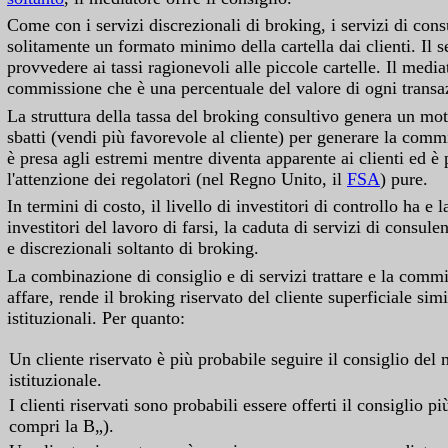
Come con i servizi discrezionali di broking, i servizi di con
solitamente un formato minimo della cartella dai clienti. Il s
provvedere ai tassi ragionevoli alle piccole cartelle. Il medi
commissione che è una percentuale del valore di ogni transa
La struttura della tassa del broking consultivo genera un mot
sbatti (vendi più favorevole al cliente) per generare la com
è presa agli estremi mentre diventa apparente ai clienti ed è
l'attenzione dei regolatori (nel Regno Unito, il
FSA
) pure.
In termini di costo, il livello di investitori di controllo ha e 
investitori del lavoro di farsi, la caduta di servizi di consule
e discrezionali soltanto di broking.
La combinazione di consiglio e di servizi trattare e la comm
affare, rende il broking riservato del cliente superficiale simil
istituzionali. Per quanto:
Un cliente riservato è più probabile seguire il consiglio del
istituzionale.
I clienti riservati sono probabili essere offerti il consiglio p
compri la B„).