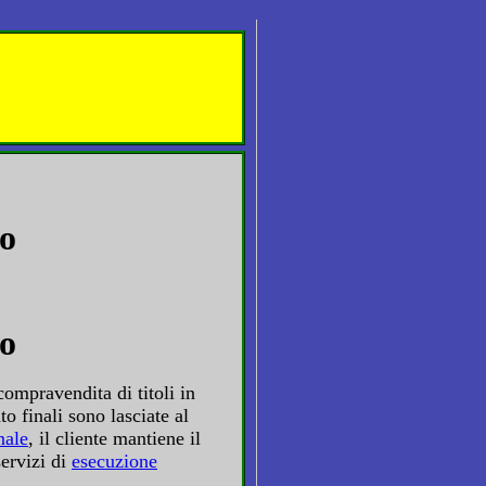
vo
vo
 compravendita di titoli in
o finali sono lasciate al
nale
, il cliente mantiene il
servizi di
esecuzione