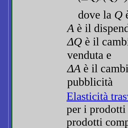
dove la
Q
è
A
è il dispend
ΔQ
è il camb
venduta e
ΔA
è il camb
pubblicità
Elasticità tras
per i prodotti
prodotti comp