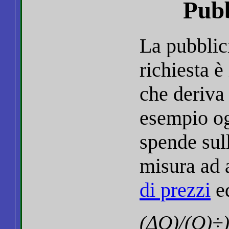
Pubb
La pubblici
richiesta 
che deriva
esempio og
spende sull
misura ad a
di prezzi
ed
(ΔQ)/(Q)÷)