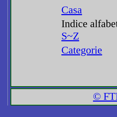
Casa
Indice alfabe
S~Z
Categorie
© FT