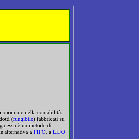
economia e nella contabilità.
otti (
fungibile
) fabbricati su
ega esso è un metodo di
un'alternativa a
FIFO
, a
LIFO