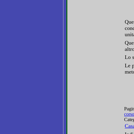
Ques
conc
unit
Ques
altr
Lo s
Le p
met
Pagin
cors
Categ
Cas