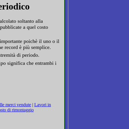
eriodico
alcolato soltanto alla
pubblicate a quel costo
importante poichè il uno o il
ne record è più semplice.
stremità di periodo.
ipo significa che entrambi i
lle merci vendute
|
Lavori in
sto di rimontaggio