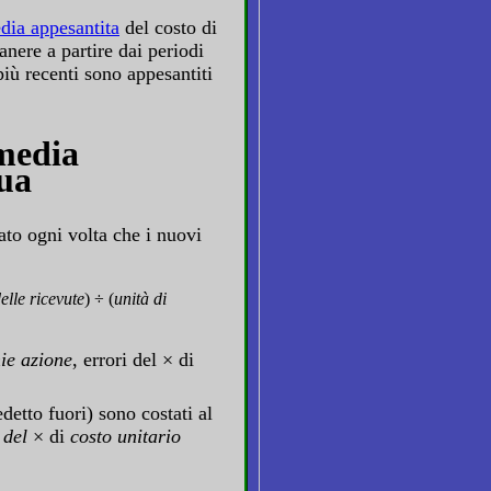
dia appesantita
del costo di
anere a partire dai periodi
più recenti sono appesantiti
 media
ua
to ogni volta che i nuovi
elle ricevute
) ÷ (
unità di
hie azione
, errori del × di
etto fuori) sono costati al
 del
× di
costo unitario