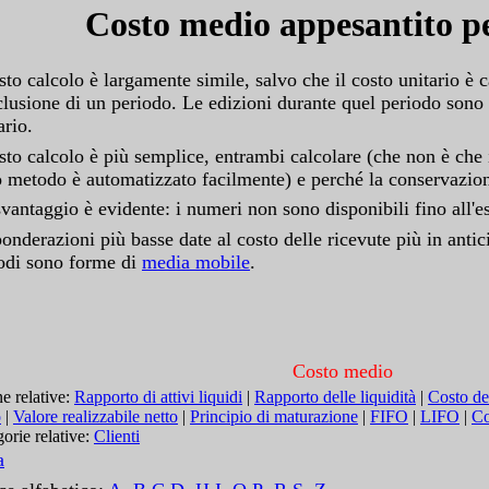
Costo medio appesantito p
to calcolo è largamente simile, salvo che il costo unitario è c
lusione di un periodo. Le edizioni durante quel periodo sono 
ario.
to calcolo è più semplice, entrambi calcolare (che non è che 
o metodo è automatizzato facilmente) e perché la conservazio
vantaggio è evidente: i numeri non sono disponibili fino all'e
onderazioni più basse date al costo delle ricevute più in antic
odi sono forme di
media mobile
.
Costo medio
e relative:
Rapporto di attivi liquidi
|
Rapporto delle liquidità
|
Costo de
o
|
Valore realizzabile netto
|
Principio di maturazione
|
FIFO
|
LIFO
|
Co
orie relative:
Clienti
a