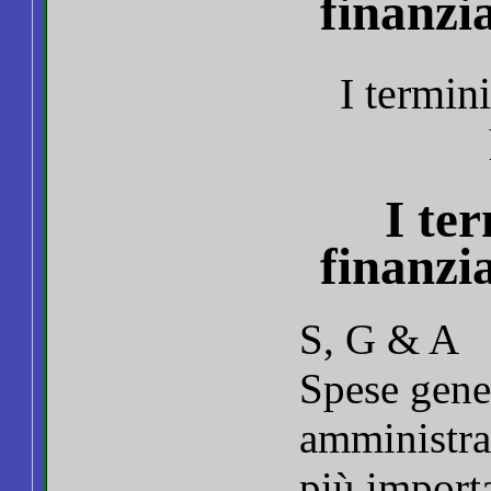
finanzi
I termin
I te
finanzi
S, G & A
Spese gener
amministra
più importa