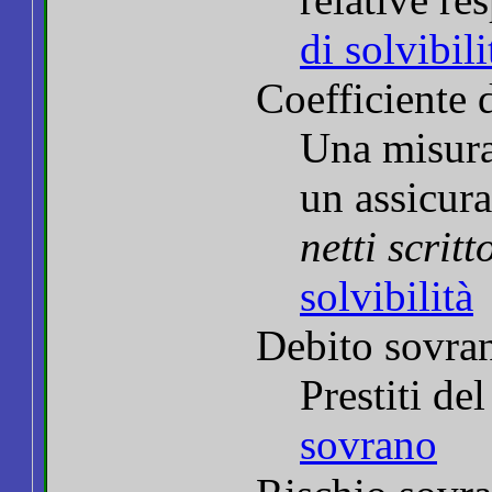
di solvibili
Coefficiente d
Una misura 
un assicur
netti scritt
solvibilità
Debito sovra
Prestiti d
sovrano