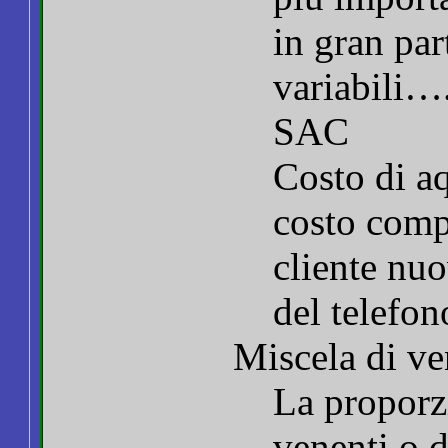
in gran par
variabili…
SAC
Costo di aq
costo compl
cliente nuo
del telefo
Miscela di ve
La proporzi
venenti o d