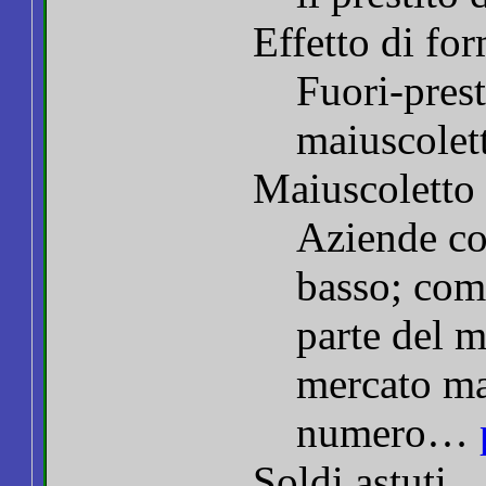
Effetto di fo
Fuori-pres
maiuscole
Maiuscoletto
Aziende co
basso; com
parte del m
mercato ma
numero…
Soldi astuti