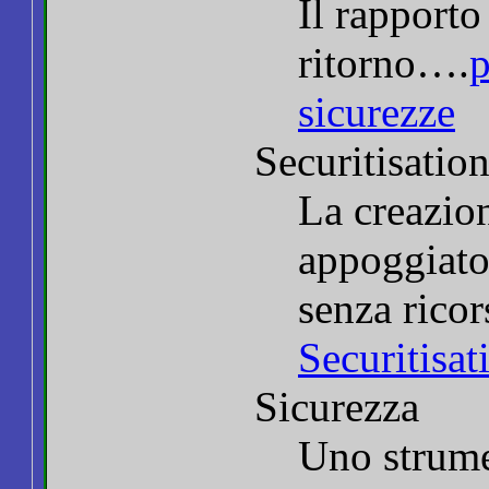
Il rapporto 
ritorno….
p
sicurezze
Securitisatio
La creazio
appoggiato 
senza rico
Securitisat
Sicurezza
Uno strume