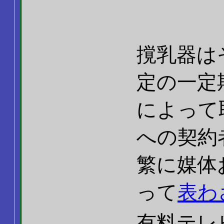
撹乳器は
定の一定
によって
への契約
繁に媒体
って
表わ
有料テレ