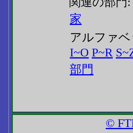
関連の部門
家
アルファベ
I~O
P~R
S~
部門
© FT