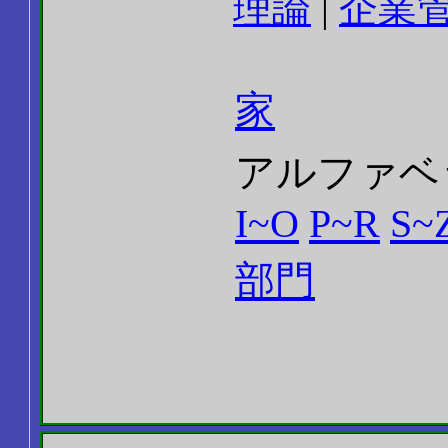
理論
|
企業
家
アルファベ
I~O
P~R
S~
部門