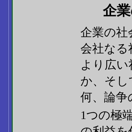
企業
企業の社会
会社なる
より広い
か、そし
何、論争
1つの極
の利益を