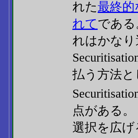
れた
最終的
れて
である
れはかなり
Securiti
払う方法と
Securit
点がある。
選択を広げる。 