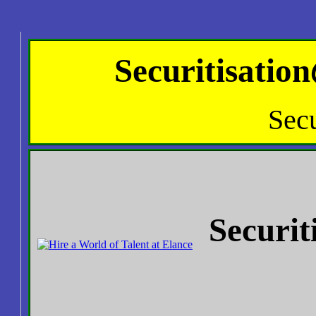
Securitis
Secu
Secur