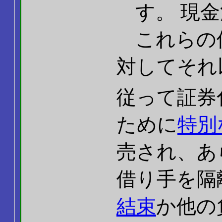
す。 現
これらの
対してそれ
従って証券
ために
特別
売され、あ
借り手を隔
結束
か他の