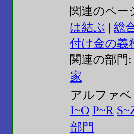
関連のペー
は結ぶ
|
総
付け金の義
関連の部門
家
アルファベ
I~O
P~R
S~
部門