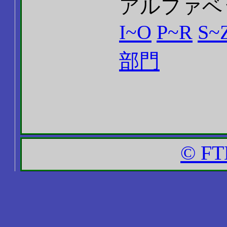
アルファベ
I~O
P~R
S~
部門
© FT