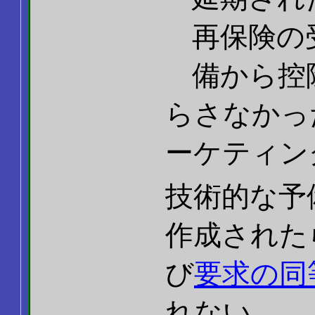
再保険の
備から控
らさなかっ
ーケティン
技術的な予
作成された
び
要求の同
れない。