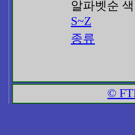
알파벳순 색
S~Z
종류
© FT