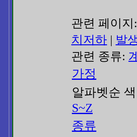
관련 페이지
치저하
|
발생
관련 종류:
가정
알파벳순 색
S~Z
종류