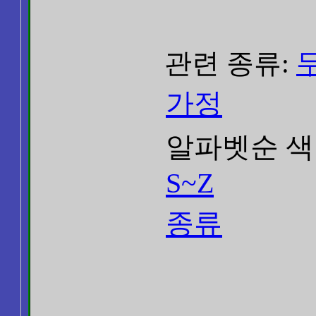
관련 종류:
가정
알파벳순 색
S~Z
종류