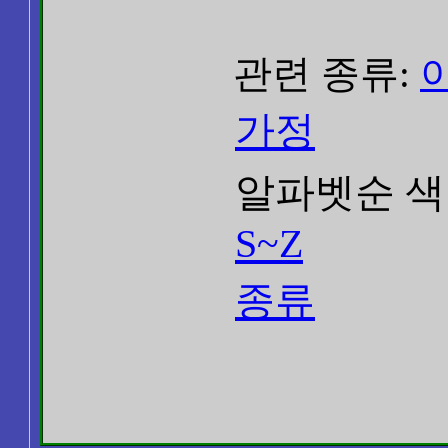
관련 종류:
가정
알파벳순 색
S~Z
종류