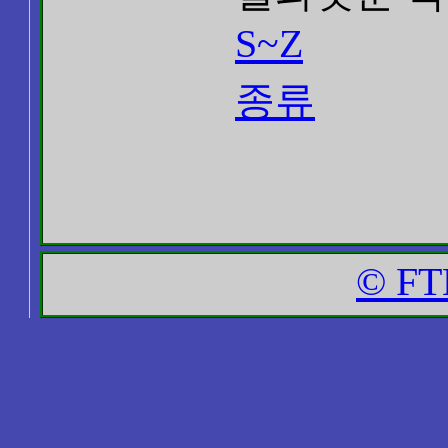
S~Z
종류
© FT