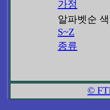
가정
알파벳순 색
S~Z
종류
© FT