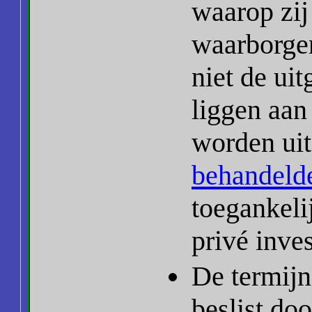
waarop zij
waarborgen
niet de ui
liggen aan
worden uit
behandeld
toegankeli
privé inve
De termij
beslist doo