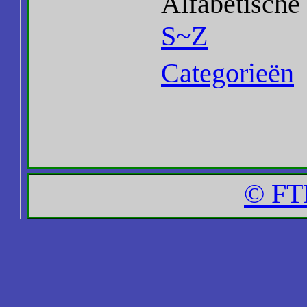
Alfabetische
S~Z
Categorieën
© FT