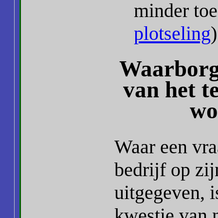
minder toe
plotseling
)
Waarborge
van het t
wo
Waar een vra
bedrijf op zi
uitgegeven, i
kwestie van 