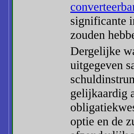
converteerbar
significante 
zouden hebb
Dergelijke w
uitgegeven s
schuldinstrum
gelijkaardig 
obligatiekwes
optie en de 