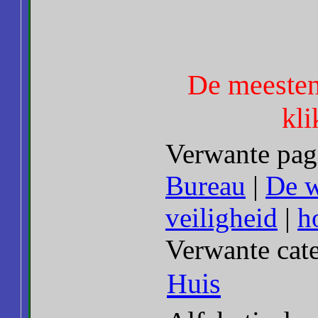
De meesten
kli
Verwante pag
Bureau
|
De w
veiligheid
|
h
Verwante cat
Huis