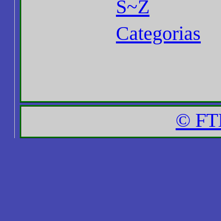
S~Z
Categorias
© FT