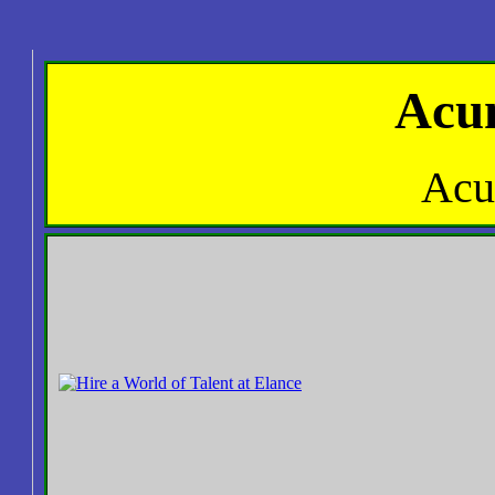
Acu
Acu