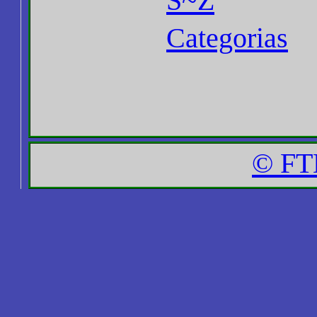
S~Z
Categorias
© FT