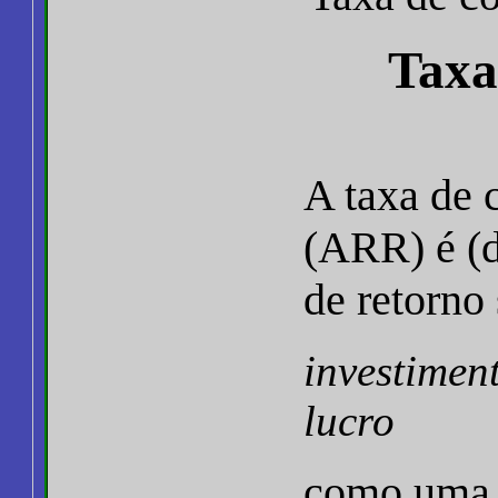
Taxa
A taxa de 
(ARR) é (d
de retorno
investimen
lucro
como uma 