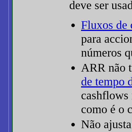
deve ser usa
Fluxos de 
para accio
números qu
ARR não t
de tempo d
cashflows
como é o 
Não ajusta