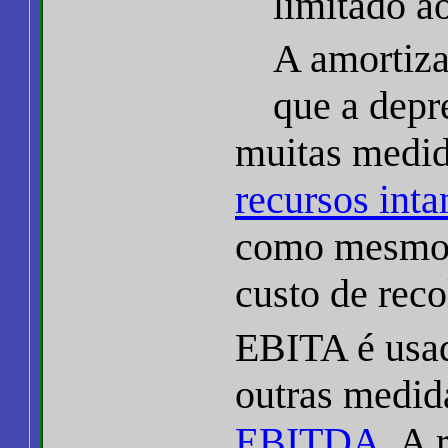
limitado ao
A amortiza
que a depr
muitas medid
recursos inta
como mesmo 
custo de rec
EBITA é usad
outras medid
EBITDA
. A