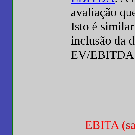
avaliação q
Isto é simila
inclusão da 
EV/EBITDA é 
EBITA (sal