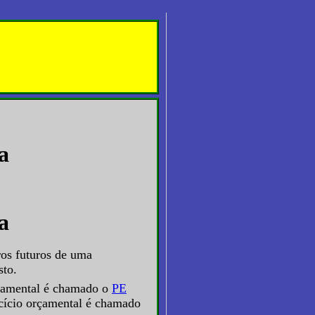
a
a
ros futuros de uma
sto.
rçamental é chamado o
PE
rcício orçamental é chamado