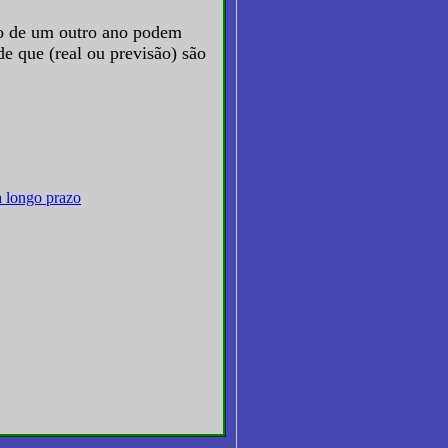
io de um outro ano podem
de que (real ou previsão) são
 longo prazo