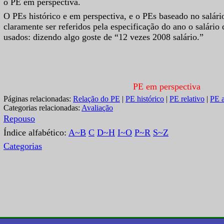
o PE em perspectiva.
O PEs histórico e em perspectiva, e o PEs baseado no salár
claramente ser referidos pela especificação do ano o salário 
usados: dizendo algo goste de “12 vezes 2008 salário.”
PE em perspectiva
Páginas relacionadas:
Relação do PE
|
PE histórico
|
PE relativo
|
PE a
Categorias relacionadas:
Avaliação
Repouso
Índice alfabético:
A~B
C
D~H
I~O
P~R
S~Z
Categorias