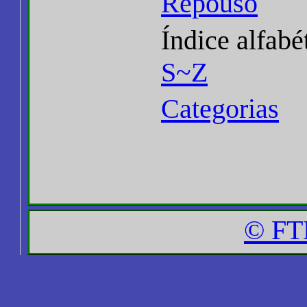
Repouso
Índice alfabé
S~Z
Categorias
© FT