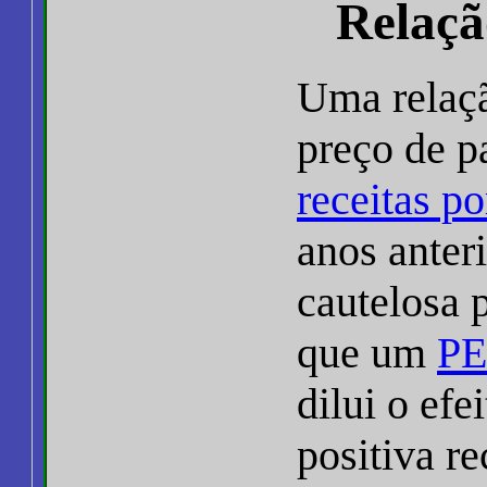
Relaçã
Uma relaçã
preço de p
receitas p
anos anter
cautelosa 
que um
PE
dilui o efe
positiva re