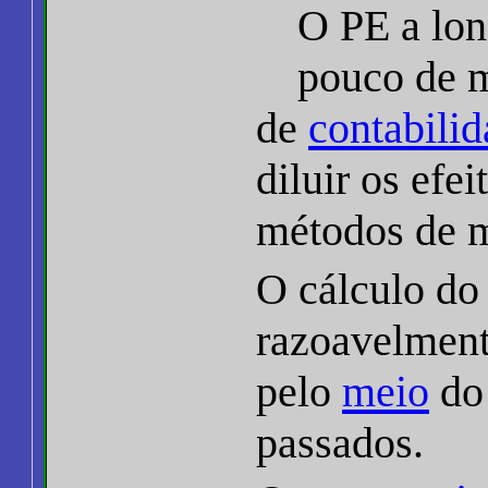
O PE a lon
pouco de m
de
contabilid
diluir os efe
métodos de m
O cálculo do
razoavelment
pelo
meio
do 
passados.