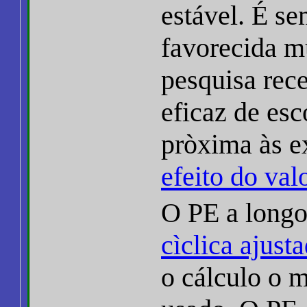
estável. É se
favorecida 
pesquisa rec
eficaz de esc
pròxima às e
efeito do val
O PE a longo
cìclica ajust
o cálculo o m