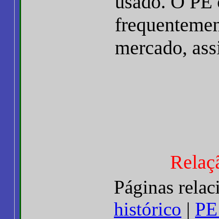
usado. O PE 
frequentemen
mercado, ass
Relaç
Páginas rela
histórico
|
PE