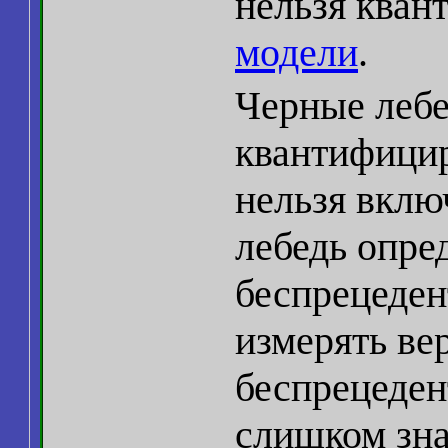
нельзя кван
модели
.
Черные лебе
квантифицир
нельзя вклю
лебедь опре
беспрецеден
измерять ве
беспрецеден
слишком зна