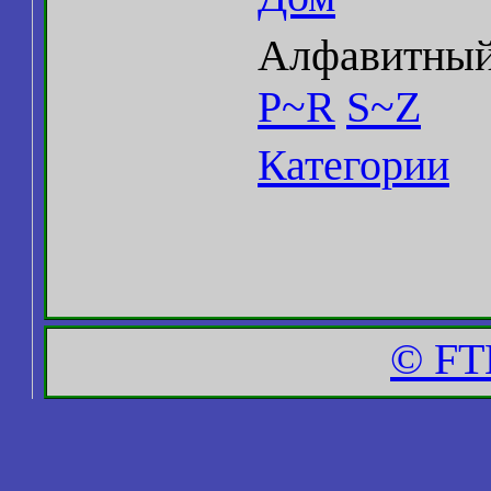
Алфавитный
P~R
S~Z
Категории
© FT