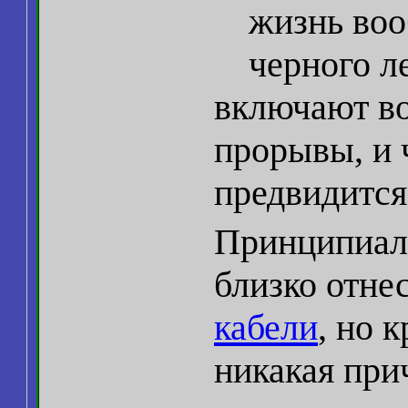
жизнь воо
черного л
включают во
прорывы, и 
предвидится
Принципиаль
близко отне
кабели
, но 
никакая пр