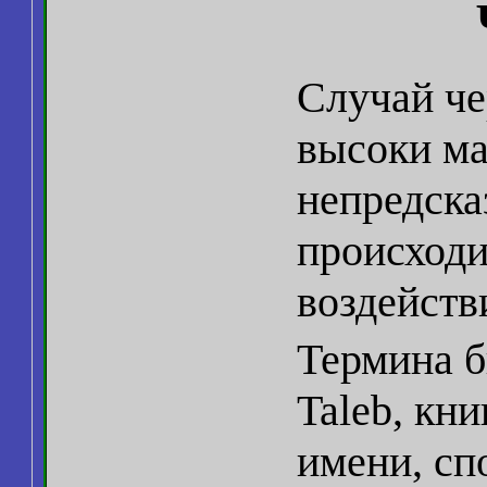
Случай че
высоки ма
непредска
происходи
воздейств
Термина б
Taleb, кни
имени, сп