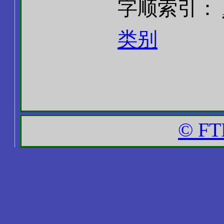
字顺索引：
类别
© FT