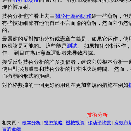
這在
有效市场设
面前飛行。 有效市场的微弱的形式要
现价被反射。
技術分析也許看上去由
關於行為的財務
給一些辯解，但
有些技術細節有他們自己不言而喻的辯解，然而它仍然
的。
最嚴肅的反對技術分析或憲章主義是，如果它运作，使
略應該是可能的。 這些能是
測試
。 如果技術分析运作
作。 到目前為止憲章運動者未导致證據。
接受反對技術分析的許多提倡者，建议它與根本分析一道
使用對採擷股票和技術分析的根本性决定時間。 然而，
而微弱的形式的拒绝。
對价格數據的一個更好的用途在更加常規的措施在例如
技術分析
相关頁：
根本分析
|
投资策略
|
機械投資
|
移动平均数
|
有效市
言的金錢