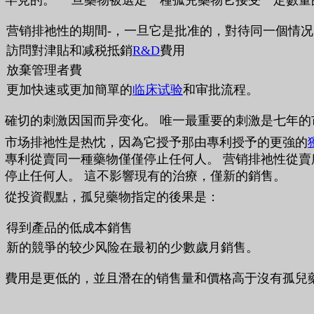
罕見的。 一旦藥物被選定一種孤兒藥物它接受一定數量
营销排祂性的期間-，一旦它是批准的，對待同一個情
訪問對津貼和减税抵銷
R&D
費用
放棄管理者費
更加快速或更加簡單的
临床试验
和审批流程。
確切的刺激因国而异变化。 唯一最重要的刺激是七年的
市场排祂性是热忱，因為它授予那由專利授予的更強的
專利從賣同一種藥物僅僅停止任何人。 营销排祂性從賣
停止任何人。 這不影響現有的治療，僅新的銷售。
從投資觀點，孤兒藥物指定的後果是：
得到產品的低成本銷售
新的競爭的较少风险在最初的少數歲月銷售。
費用是更低的，並且潛在的销售量和價格高于沒有孤兒